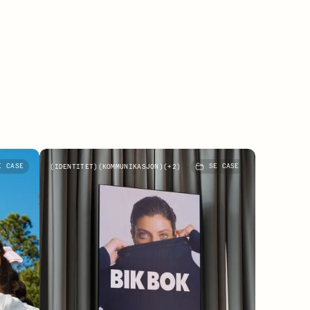
mbudet
Bik Bok
 CASE
IDENTITET
KOMMUNIKASJON
+
2
SE CASE