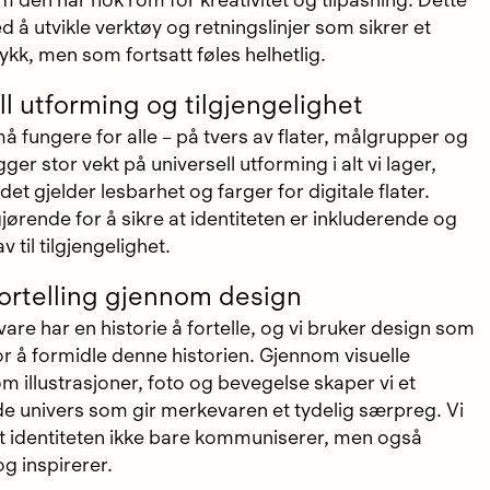
 den har nok rom for kreativitet og tilpasning. Dette
d å utvikle verktøy og retningslinjer som sikrer et
ykk, men som fortsatt føles helhetlig.
ll utforming og tilgjengelighet
må fungere for alle – på tvers av flater, målgrupper og
gger stor vekt på universell utforming i alt vi lager,
 det gjelder lesbarhet og farger for digitale flater.
jørende for å sikre at identiteten er inkluderende og
v til tilgjengelighet.
fortelling gjennom design
re har en historie å fortelle, og vi bruker design som
or å formidle denne historien. Gjennom visuelle
m illustrasjoner, foto og bevegelse skaper vi et
e univers som gir merkevaren et tydelig særpreg. Vi
at identiteten ikke bare kommuniserer, men også
g inspirerer.