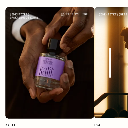
Kalit
E2
IDENTITET
EKSTERN LINK
IDENTITET
NETT
PAKNINGSDESIGN
KALIT
E24