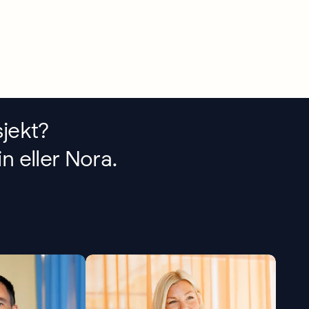
sjekt?
n eller Nora.
ang.com
johanna@bielkeyang.com