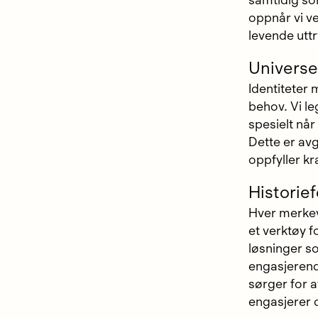
samtidig som
oppnår vi ve
levende uttr
Universe
Identiteter 
behov. Vi le
spesielt når
Dette er avg
oppfyller kra
Historie
Hver merkeva
et verktøy f
løsninger so
engasjerend
sørger for 
engasjerer o