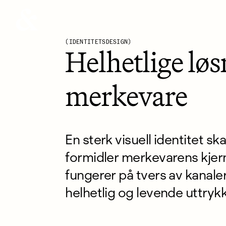
Bielke&Yang logoanimasjon
Bielke&Yang
IDENTITETSDESIGN
Helhetlige lø
merkevare
En sterk visuell identitet sk
formidler merkevarens kjern
fungerer på tvers av kanale
helhetlig og levende uttrykk