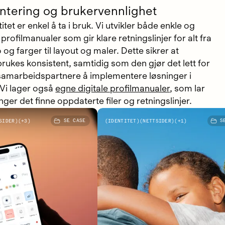
tering og brukervennlighet
itet er enkel å ta i bruk. Vi utvikler både enkle og
rofilmanualer som gir klare retningslinjer for alt fra
 og farger til layout og maler. Dette sikrer at
brukes konsistent, samtidig som den gjør det lett for
samarbeidspartnere å implementere løsninger i
Vi lager også
egne digitale profilmanualer
, som lar
nger det finne oppdaterte filer og retningslinjer.
ra
Barneo
SIDER
+
3
SE CASE
IDENTITET
NETTSIDER
+
1
SE