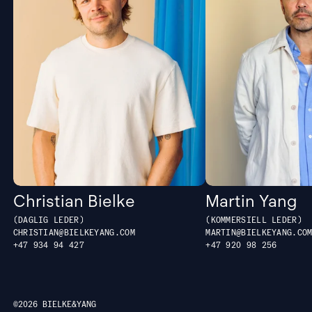
Christian Bielke
Martin Yang
DAGLIG LEDER
KOMMERSIELL LEDER
CHRISTIAN@BIELKEYANG.COM
MARTIN@BIELKEYANG.CO
+47 934 94 427
+47 ‭920 98 256‬
©2026 BIELKE&YANG