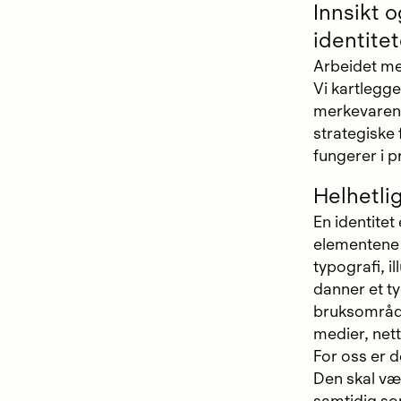
Innsikt 
identitet
Arbeidet med
Vi kartleg
merkevarens 
strategiske 
fungerer i p
Helhetli
En identitet
elementene 
typografi, 
danner et ty
bruksområde
medier, nett
For oss er d
Den skal væ