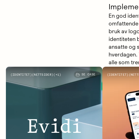
Implemen
En god ident
omfattende p
bruk av logo
identiteten 
ansatte og 
hverdagen. 
alle som tre
Evidi
Ab
IDENTITET
NETTSIDER
+
1
SE CASE
IDENTITET
NETT