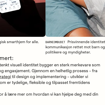
sk smarthjem for alle.
BARNEOMBUDET
Prisvinnende identite
kommunikasjon rettet mot barn og
politikere og myndigheter.
mert:
enkt visuell identitet bygger en sterk merkevare som
t og engasjement. Gjennom en helhetlig prosess – fra
trategi
til design og implementering – utvikler vi
som er tydelige, fleksible og tilpasset fremtidens
or å lære mer om hvordan vi kan hjelpe deg med din