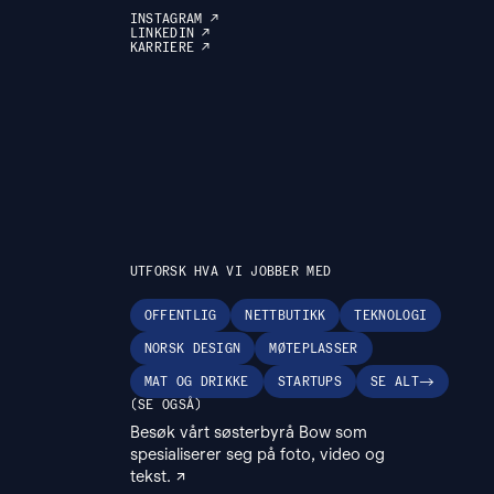
INSTAGRAM
↗
LINKEDIN
↗
KARRIERE
↗
UTFORSK HVA VI JOBBER MED
OFFENTLIG
NETTBUTIKK
TEKNOLOGI
NORSK DESIGN
MØTEPLASSER
MAT OG DRIKKE
STARTUPS
SE ALT
→
SE OGSÅ
Besøk vårt søsterbyrå Bow som
spesialiserer seg på foto, video og
tekst.
↗