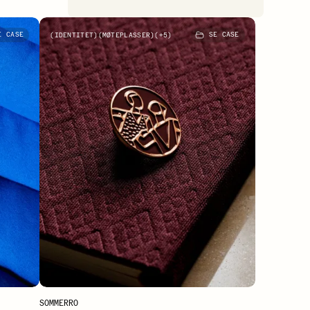
rsen
Sommerro
 CASE
IDENTITET
MØTEPLASSER
+
5
SE CASE
SOMMERRO