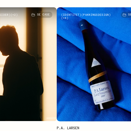
4
P.A. La
SIDER
+
2
SE CASE
IDENTITET
PAKNINGSDESIGN
SE
+
4
P.A. LARSEN