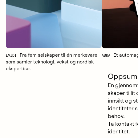
EVIDI
Fra fem selskaper til én merkevare
ABRA
Et automagi
som samler teknologi, vekst og nordisk
ekspertise.
Oppsum
En gjennomt
skaper tilli
innsikt og s
identiteter 
behov.
Ta kontakt
f
identitet.