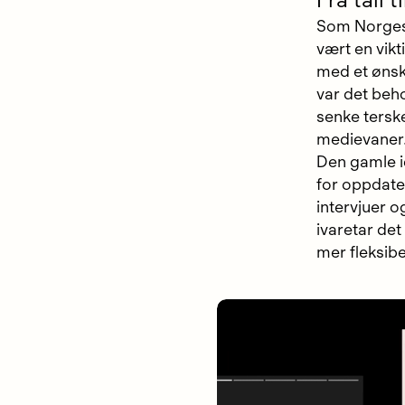
Fra tall 
Som Norges 
vært en vik
med et ønsk
var det beh
senke tersk
medievaner
Den gamle i
for oppdat
intervjuer o
ivaretar det
mer fleksib