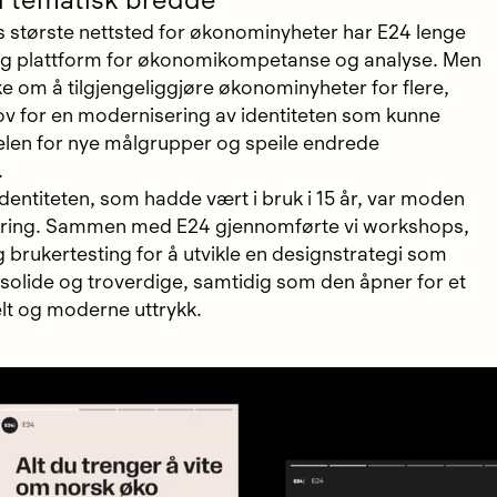
til tematisk bredde
største nettsted for økonominyheter har E24 lenge
tig plattform for økonomikompetanse og analyse. Men
e om å tilgjengeliggjøre økonominyheter for flere,
ov for en modernisering av identiteten som kunne
elen for nye målgrupper og speile endrede
.
dentiteten, som hadde vært i bruk i 15 år, var moden
ering. Sammen med E24 gjennomførte vi workshops,
g brukertesting for å utvikle en designstrategi som
 solide og troverdige, samtidig som den åpner for et
elt og moderne uttrykk.