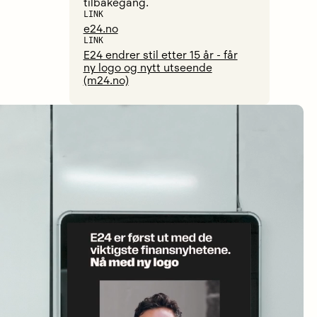
tilbakegang.
LINK
e24.no
LINK
E24 endrer stil etter 15 år - får
ny logo og nytt utseende
(m24.no)