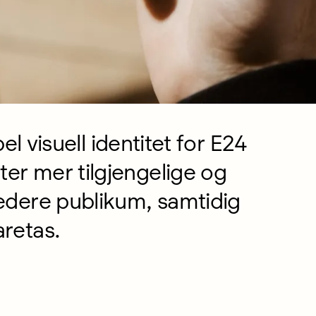
bel visuell identitet for E24
er mer tilgjengelige og
edere publikum, samtidig
retas.