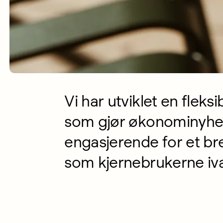
Vi har utviklet en fleksi
som gjør økonominyhet
engasjerende for et br
som kjernebrukerne iva