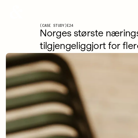
Bielke&Yang logoanimasjon
Bielke&Yang
CASE STUDY
E24
Norges største nærings
tilgjengeliggjort for fle