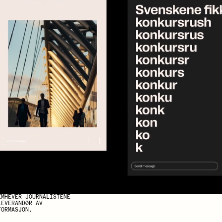
EMHEVER JOURNALISTENE
LEVERANDØR AV
FORMASJON.