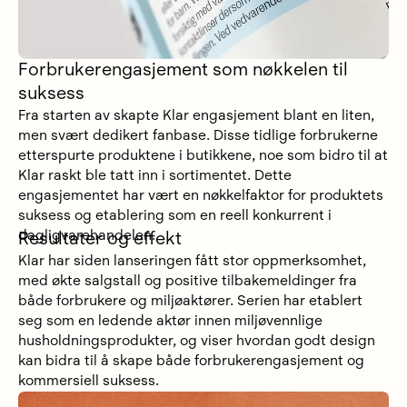
Forbrukerengasjement som nøkkelen til
suksess
Fra starten av skapte Klar engasjement blant en liten,
men svært dedikert fanbase. Disse tidlige forbrukerne
etterspurte produktene i butikkene, noe som bidro til at
Klar raskt ble tatt inn i sortimentet. Dette
engasjementet har vært en nøkkelfaktor for produktets
suksess og etablering som en reell konkurrent i
dagligvarehandelen.
Resultater og effekt
Klar har siden lanseringen fått stor oppmerksomhet,
med økte salgstall og positive tilbakemeldinger fra
både forbrukere og miljøaktører. Serien har etablert
seg som en ledende aktør innen miljøvennlige
husholdningsprodukter, og viser hvordan godt design
kan bidra til å skape både forbrukerengasjement og
kommersiell suksess.