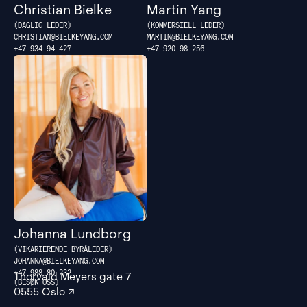
Christian Bielke
Martin Yang
DAGLIG LEDER
KOMMERSIELL LEDER
CHRISTIAN@BIELKEYANG.COM
MARTIN@BIELKEYANG.COM
+47 934 94 427
+47 ‭920 98 256‬
johanna@bielkeyang.com
Johanna Lundborg
VIKARIERENDE BYRÅLEDER
JOHANNA@BIELKEYANG.COM
+47 988 80 232
Thorvald Meyers gate 7
0555 Oslo
↗