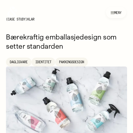
Bielke&Yang logoanimasjon
Bielke&Yang
MENY
CASE STUDY
KLAR
Bærekraftig emballasjedesign som
setter standarden
DAGLIGVARE
IDENTITET
PAKNINGSDESIGN