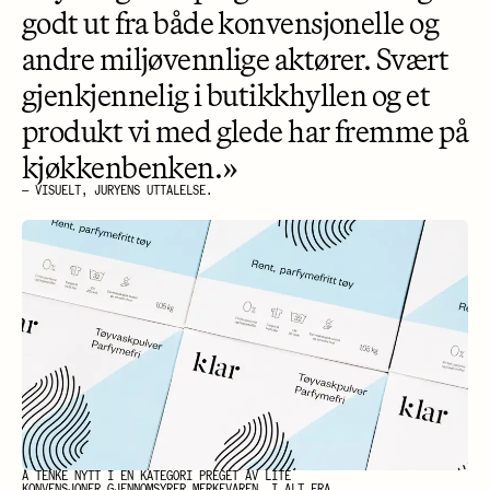
godt ut fra både konvensjonelle og
andre miljøvennlige aktører. Svært
gjenkjennelig i butikkhyllen og et
produkt vi med glede har fremme på
kjøkkenbenken.»
— VISUELT, JURYENS UTTALELSE.
Å TENKE NYTT I EN KATEGORI PREGET AV LITE
KONVENSJONER GJENNOMSYRER MERKEVAREN, I ALT FRA